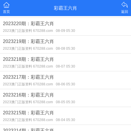
彩霸王六肖
首页
返回
2023220期：彩霸王六肖
2023澳门正版资料 670288.com
08-09 05:30
2023219期：彩霸王六肖
2023澳门正版资料 670288.com
08-08 05:30
2023218期：彩霸王六肖
2023澳门正版资料 670288.com
08-07 05:30
2023217期：彩霸王六肖
2023澳门正版资料 670288.com
08-06 05:30
2023216期：彩霸王六肖
2023澳门正版资料 670288.com
08-05 05:30
2023215期：彩霸王六肖
2023澳门正版资料 670288.com
08-04 05:30
2023214期：彩霸王六肖