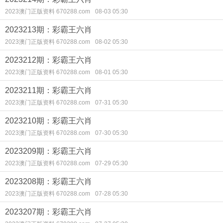
2023澳门正版资料 670288.com
08-03 05:30
2023213期：彩霸王六肖
2023澳门正版资料 670288.com
08-02 05:30
2023212期：彩霸王六肖
2023澳门正版资料 670288.com
08-01 05:30
2023211期：彩霸王六肖
2023澳门正版资料 670288.com
07-31 05:30
2023210期：彩霸王六肖
2023澳门正版资料 670288.com
07-30 05:30
2023209期：彩霸王六肖
2023澳门正版资料 670288.com
07-29 05:30
2023208期：彩霸王六肖
2023澳门正版资料 670288.com
07-28 05:30
2023207期：彩霸王六肖