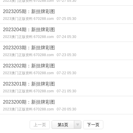
2023澳门正版资料 670288.com
07-27 05:30
2023205期：新挂牌彩图
2023澳门正版资料 670288.com
07-25 05:30
2023204期：新挂牌彩图
2023澳门正版资料 670288.com
07-24 05:30
2023203期：新挂牌彩图
2023澳门正版资料 670288.com
07-23 05:30
2023202期：新挂牌彩图
2023澳门正版资料 670288.com
07-22 05:30
2023201期：新挂牌彩图
2023澳门正版资料 670288.com
07-21 05:30
2023200期：新挂牌彩图
2023澳门正版资料 670288.com
07-20 05:30
上一页
第1页
下一页