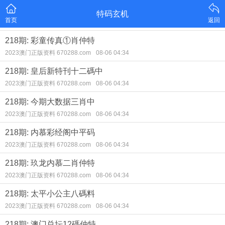
特码玄机
首页
返回
218期: 彩童传真①肖仲特
2023澳门正版资料 670288.com
08-06 04:34
218期: 皇后新特刊十二碼中
2023澳门正版资料 670288.com
08-06 04:34
218期: 今期大数据三肖中
2023澳门正版资料 670288.com
08-06 04:34
218期: 内慕彩经阁中平码
2023澳门正版资料 670288.com
08-06 04:34
218期: 玖龙内慕二肖仲特
2023澳门正版资料 670288.com
08-06 04:34
218期: 太平小公主八碼料
2023澳门正版资料 670288.com
08-06 04:34
218期: 澳门总坛12碼仲特