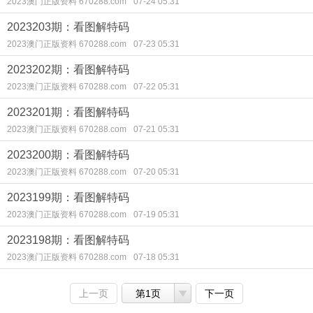
2023澳门正版资料 670288.com
07-24 05:31
2023203期：看图解特码
2023澳门正版资料 670288.com
07-23 05:31
2023202期：看图解特码
2023澳门正版资料 670288.com
07-22 05:31
2023201期：看图解特码
2023澳门正版资料 670288.com
07-21 05:31
2023200期：看图解特码
2023澳门正版资料 670288.com
07-20 05:31
2023199期：看图解特码
2023澳门正版资料 670288.com
07-19 05:31
2023198期：看图解特码
2023澳门正版资料 670288.com
07-18 05:31
上一页
第1页
下一页